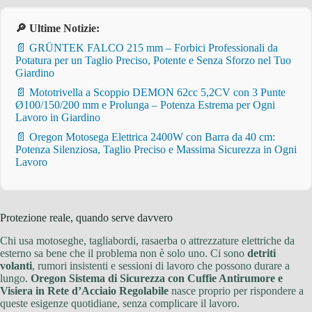
🔎 Ultime Notizie:
📄 GRÜNTEK FALCO 215 mm – Forbici Professionali da
Potatura per un Taglio Preciso, Potente e Senza Sforzo nel Tuo
Giardino
📄 Mototrivella a Scoppio DEMON 62cc 5,2CV con 3 Punte
Ø100/150/200 mm e Prolunga – Potenza Estrema per Ogni
Lavoro in Giardino
📄 Oregon Motosega Elettrica 2400W con Barra da 40 cm:
Potenza Silenziosa, Taglio Preciso e Massima Sicurezza in Ogni
Lavoro
Protezione reale, quando serve davvero
Chi usa motoseghe, tagliabordi, rasaerba o attrezzature elettriche da
esterno sa bene che il problema non è solo uno. Ci sono
detriti
volanti
, rumori insistenti e sessioni di lavoro che possono durare a
lungo.
Oregon Sistema di Sicurezza con Cuffie Antirumore e
Visiera in Rete d’Acciaio Regolabile
nasce proprio per rispondere a
queste esigenze quotidiane, senza complicare il lavoro.