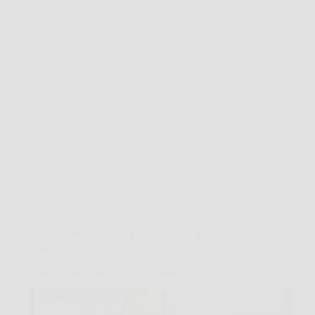
Capita spesso di dover usare un trapano in garage,
collegare una lampada da lavoro in giardino o
portare corrente dove la presa è troppo lontana. In
situazioni così, Vimar 0P32730 Avvolgicavo 16A
diventa una soluzione pratica, ordinata e molto più…
Redazione Progettazione Notizie
26 Marzo 2026
Offerte
Zanzariera Magnetica 100×200 cm per Porta e Porta
Finestra – Rete Fine Anti-Insetti, Chiusura
Automatica, Montaggio Adesivo Senza Forare,
Ideale per Balconi, Cantine e Patio, Nero