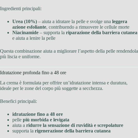
Ingredienti principali:
Urea (10%)
– aiuta a idratare la pelle e svolge una
leggera
azione esfoliante
, contribuendo a rimuovere le cellule morte
Niacinamide
– supporta la
riparazione della barriera cutanea
e aiuta a lenire la pelle
Questa combinazione aiuta a migliorare l’aspetto della pelle rendendola
più liscia e uniforme.
Idratazione profonda fino a 48 ore
La crema è formulata per offrire un’idratazione intensa e duratura,
ideale per le zone del corpo più soggette a secchezza.
Benefici principali:
idratazione fino a 48 ore
pelle
più morbida e levigata
aiuta a
ridurre la sensazione di ruvidità e screpolature
supporta la
rigenerazione della barriera cutanea