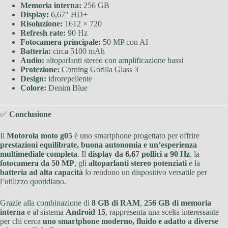
Memoria interna:
256 GB
Display:
6,67″ HD+
Risoluzione:
1612 × 720
Refresh rate:
90 Hz
Fotocamera principale:
50 MP con AI
Batteria:
circa 5100 mAh
Audio:
altoparlanti stereo con amplificazione bassi
Protezione:
Corning Gorilla Glass 3
Design:
idrorepellente
Colore:
Denim Blue
✅
Conclusione
Il
Motorola moto g05
è uno smartphone progettato per offrire
prestazioni equilibrate, buona autonomia e un’esperienza
multimediale completa
. Il
display da 6,67 pollici a 90 Hz
, la
fotocamera da 50 MP
, gli
altoparlanti stereo potenziati
e la
batteria ad alta capacità
lo rendono un dispositivo versatile per
l’utilizzo quotidiano.
Grazie alla combinazione di
8 GB di RAM
,
256 GB di memoria
interna
e al sistema
Android 15
, rappresenta una scelta interessante
per chi cerca
uno smartphone moderno, fluido e adatto a diverse