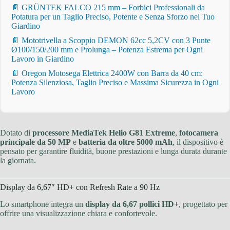
📄 GRÜNTEK FALCO 215 mm – Forbici Professionali da
Potatura per un Taglio Preciso, Potente e Senza Sforzo nel Tuo
Giardino
📄 Mototrivella a Scoppio DEMON 62cc 5,2CV con 3 Punte
Ø100/150/200 mm e Prolunga – Potenza Estrema per Ogni
Lavoro in Giardino
📄 Oregon Motosega Elettrica 2400W con Barra da 40 cm:
Potenza Silenziosa, Taglio Preciso e Massima Sicurezza in Ogni
Lavoro
Dotato di
processore MediaTek Helio G81 Extreme
,
fotocamera
principale da 50 MP
e
batteria da oltre 5000 mAh
, il dispositivo è
pensato per garantire fluidità, buone prestazioni e lunga durata durante
la giornata.
Display da 6,67″ HD+ con Refresh Rate a 90 Hz
Lo smartphone integra un
display da 6,67 pollici HD+
, progettato per
offrire una visualizzazione chiara e confortevole.