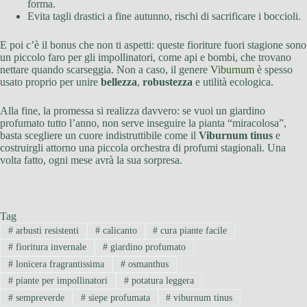
forma.
Evita tagli drastici a fine autunno, rischi di sacrificare i boccioli.
E poi c’è il bonus che non ti aspetti: queste fioriture fuori stagione sono
un piccolo faro per gli impollinatori, come api e bombi, che trovano
nettare quando scarseggia. Non a caso, il genere
Viburnum
è spesso
usato proprio per unire
bellezza
,
robustezza
e utilità ecologica.
Alla fine, la promessa si realizza davvero: se vuoi un giardino
profumato tutto l’anno, non serve inseguire la pianta “miracolosa”,
basta scegliere un cuore indistruttibile come il
Viburnum tinus
e
costruirgli attorno una piccola orchestra di profumi stagionali. Una
volta fatto, ogni mese avrà la sua sorpresa.
Tag
#
arbusti resistenti
#
calicanto
#
cura piante facile
#
fioritura invernale
#
giardino profumato
#
lonicera fragrantissima
#
osmanthus
#
piante per impollinatori
#
potatura leggera
#
sempreverde
#
siepe profumata
#
viburnum tinus