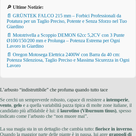
🔎 Ultime Notizie:
📄 GRÜNTEK FALCO 215 mm – Forbici Professionali da
Potatura per un Taglio Preciso, Potente e Senza Sforzo nel Tuo
Giardino
📄 Mototrivella a Scoppio DEMON 62cc 5,2CV con 3 Punte
Ø100/150/200 mm e Prolunga – Potenza Estrema per Ogni
Lavoro in Giardino
📄 Oregon Motosega Elettrica 2400W con Barra da 40 cm:
Potenza Silenziosa, Taglio Preciso e Massima Sicurezza in Ogni
Lavoro
L’arbusto “indistruttibile” che profuma quando tutto tace
Se cerchi un sempreverde robusto, capace di resistere a
intemperie
,
vento
,
gelo
e a quella variabilità pazza tipica di molte zone italiane, il
candidato più affidabile è lui: il
laurotino (Viburnum tinus)
, spesso
indicato come l’arbusto che “non muore mai”.
La sua magia sta in un dettaglio che cambia tutto:
fiorisce in inverno
.
Quando la maggior parte delle piante è in pausa, lui apre
grappoli di