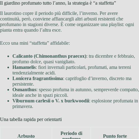
Il giardino profumato tutto l’anno, la strategia è “a staffetta”
Il laurotino copre il periodo più difficile, l’inverno. Per avere
continuità, però, conviene affiancargli altri arbusti resistenti che
profumano in stagioni diverse. È come organizzare una playlist: ogni
pianta entra quando l’altra esce.
Ecco una mini “staffetta” affidabile:
Calicanto (Chimonanthus praecox)
: tra dicembre e febbraio,
profumo dolce, quasi vanigliato.
Hamamelis
: fiori invernali particolari, profumati, ama terreni
tendenzialmente acidi.
Lonicera fragrantissima
: caprifoglio d’inverno, discreto ma
persistente.
Osmanthus
: spesso profuma in autunno, sempreverde compatto,
ideale anche in spazi piccoli.
Viburnum carlesii o V. x burkwoodii
: esplosione profumata in
primavera.
Una tabella rapida per orientarti
Periodo di
Arbusto
Punto forte
profumo