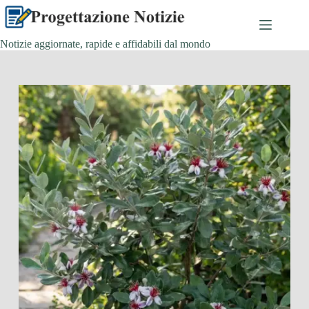
Salta
al
contenuto
Notizie aggiornate, rapide e affidabili dal mondo