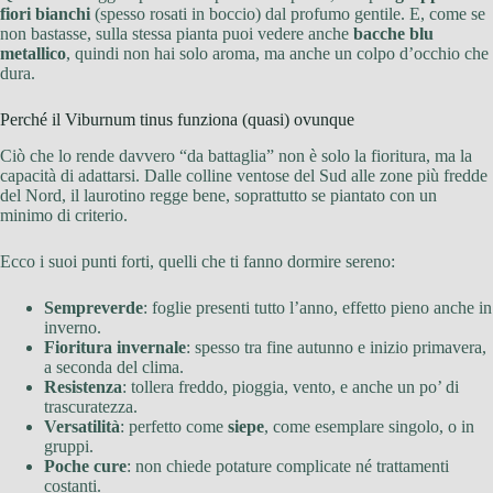
fiori bianchi
(spesso rosati in boccio) dal profumo gentile. E, come se
non bastasse, sulla stessa pianta puoi vedere anche
bacche blu
metallico
, quindi non hai solo aroma, ma anche un colpo d’occhio che
dura.
Perché il Viburnum tinus funziona (quasi) ovunque
Ciò che lo rende davvero “da battaglia” non è solo la fioritura, ma la
capacità di adattarsi. Dalle colline ventose del Sud alle zone più fredde
del Nord, il laurotino regge bene, soprattutto se piantato con un
minimo di criterio.
Ecco i suoi punti forti, quelli che ti fanno dormire sereno:
Sempreverde
: foglie presenti tutto l’anno, effetto pieno anche in
inverno.
Fioritura invernale
: spesso tra fine autunno e inizio primavera,
a seconda del clima.
Resistenza
: tollera freddo, pioggia, vento, e anche un po’ di
trascuratezza.
Versatilità
: perfetto come
siepe
, come esemplare singolo, o in
gruppi.
Poche cure
: non chiede potature complicate né trattamenti
costanti.