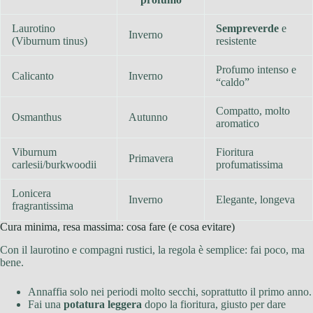
Laurotino
Sempreverde
e
Inverno
(Viburnum tinus)
resistente
Profumo intenso e
Calicanto
Inverno
“caldo”
Compatto, molto
Osmanthus
Autunno
aromatico
Viburnum
Fioritura
Primavera
carlesii/burkwoodii
profumatissima
Lonicera
Inverno
Elegante, longeva
fragrantissima
Cura minima, resa massima: cosa fare (e cosa evitare)
Con il laurotino e compagni rustici, la regola è semplice: fai poco, ma
bene.
Annaffia solo nei periodi molto secchi, soprattutto il primo anno.
Fai una
potatura leggera
dopo la fioritura, giusto per dare