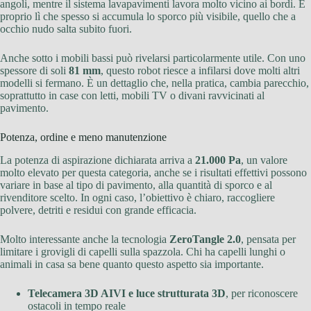
angoli, mentre il sistema lavapavimenti lavora molto vicino ai bordi. È
proprio lì che spesso si accumula lo sporco più visibile, quello che a
occhio nudo salta subito fuori.
Anche sotto i mobili bassi può rivelarsi particolarmente utile. Con uno
spessore di soli
81 mm
, questo robot riesce a infilarsi dove molti altri
modelli si fermano. È un dettaglio che, nella pratica, cambia parecchio,
soprattutto in case con letti, mobili TV o divani ravvicinati al
pavimento.
Potenza, ordine e meno manutenzione
La potenza di aspirazione dichiarata arriva a
21.000 Pa
, un valore
molto elevato per questa categoria, anche se i risultati effettivi possono
variare in base al tipo di pavimento, alla quantità di sporco e al
rivenditore scelto. In ogni caso, l’obiettivo è chiaro, raccogliere
polvere, detriti e residui con grande efficacia.
Molto interessante anche la tecnologia
ZeroTangle 2.0
, pensata per
limitare i grovigli di capelli sulla spazzola. Chi ha capelli lunghi o
animali in casa sa bene quanto questo aspetto sia importante.
Telecamera 3D AIVI e luce strutturata 3D
, per riconoscere
ostacoli in tempo reale