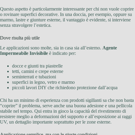
Questo aspetto è particolarmente interessante per chi non vuole coprire
o rovinare superfici decorative. In una doccia, per esempio, oppure su
marmo, lastre e giunture esterne, il vantaggio è evidente, si interviene
senza stravolgere l’estetica.
Dove risulta più utile
Le applicazioni sono molte, sia in casa sia all’esterno.
Agente
Impermeabile Invisibile
è indicato per:
docce e giunti tra piastrelle
tetti, camini e crepe esterne
seminterrati e tubazioni
superfici in legno, vetro e marmo
piccoli lavori DIY che richiedono protezione dall’acqua
Chi ha un minimo di esperienza con prodotti sigillanti sa che non basta
“coprire” il problema, serve anche una buona adesione e una pellicola
stabile nel tempo. Qui entra in gioco la capacità del rivestimento di
resistere meglio a deformazioni del supporto e all’esposizione ai raggi
UV, un dettaglio importante soprattutto per le zone esterne.
Applicazione semplice, ma con le giuste condizioni