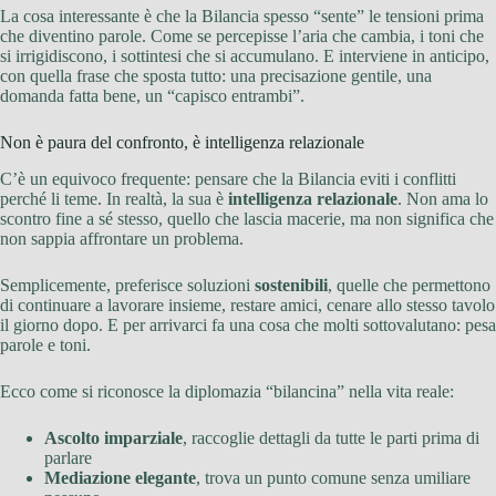
La cosa interessante è che la Bilancia spesso “sente” le tensioni prima
che diventino parole. Come se percepisse l’aria che cambia, i toni che
si irrigidiscono, i sottintesi che si accumulano. E interviene in anticipo,
con quella frase che sposta tutto: una precisazione gentile, una
domanda fatta bene, un “capisco entrambi”.
Non è paura del confronto, è intelligenza relazionale
C’è un equivoco frequente: pensare che la Bilancia eviti i conflitti
perché li teme. In realtà, la sua è
intelligenza relazionale
. Non ama lo
scontro fine a sé stesso, quello che lascia macerie, ma non significa che
non sappia affrontare un problema.
Semplicemente, preferisce soluzioni
sostenibili
, quelle che permettono
di continuare a lavorare insieme, restare amici, cenare allo stesso tavolo
il giorno dopo. E per arrivarci fa una cosa che molti sottovalutano: pesa
parole e toni.
Ecco come si riconosce la diplomazia “bilancina” nella vita reale:
Ascolto imparziale
, raccoglie dettagli da tutte le parti prima di
parlare
Mediazione elegante
, trova un punto comune senza umiliare