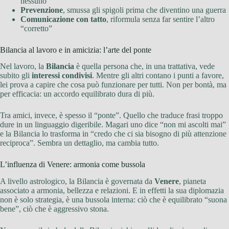
nessuno
Prevenzione
, smussa gli spigoli prima che diventino una guerra
Comunicazione con tatto
, riformula senza far sentire l’altro
“corretto”
Bilancia al lavoro e in amicizia: l’arte del ponte
Nel lavoro, la
Bilancia
è quella persona che, in una trattativa, vede
subito gli
interessi condivisi
. Mentre gli altri contano i punti a favore,
lei prova a capire che cosa può funzionare per tutti. Non per bontà, ma
per efficacia: un accordo equilibrato dura di più.
Tra amici, invece, è spesso il “ponte”. Quello che traduce frasi troppo
dure in un linguaggio digeribile. Magari uno dice “non mi ascolti mai”
e la Bilancia lo trasforma in “credo che ci sia bisogno di più attenzione
reciproca”. Sembra un dettaglio, ma cambia tutto.
L’influenza di Venere: armonia come bussola
A livello astrologico, la Bilancia è governata da
Venere
, pianeta
associato a armonia, bellezza e relazioni. E in effetti la sua diplomazia
non è solo strategia, è una bussola interna: ciò che è equilibrato “suona
bene”, ciò che è aggressivo stona.