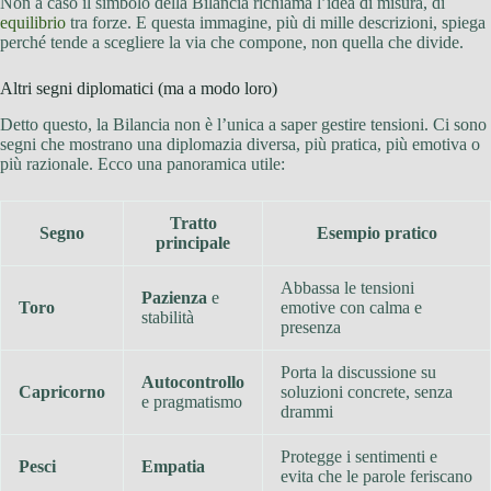
Non a caso il simbolo della Bilancia richiama l’idea di misura, di
equilibrio
tra forze. E questa immagine, più di mille descrizioni, spiega
perché tende a scegliere la via che compone, non quella che divide.
Altri segni diplomatici (ma a modo loro)
Detto questo, la Bilancia non è l’unica a saper gestire tensioni. Ci sono
segni che mostrano una diplomazia diversa, più pratica, più emotiva o
più razionale. Ecco una panoramica utile:
Tratto
Segno
Esempio pratico
principale
Abbassa le tensioni
Pazienza
e
Toro
emotive con calma e
stabilità
presenza
Porta la discussione su
Autocontrollo
Capricorno
soluzioni concrete, senza
e pragmatismo
drammi
Protegge i sentimenti e
Pesci
Empatia
evita che le parole feriscano