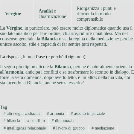
Riorganizza i punti e
Analisi
e
Vergine
riformula in modo
chiarificazione
comprensibile
La
Vergine
, in particolare, può essere molto diplomatica quando usa il
suo lato analitico per fare ordine, chiarire, ridurre i malintesi. Ma nel
consenso generale, la
Bilancia
resta la regina della mediazione: perché
unisce ascolto, stile e capacità di far sentire tutti rispettati.
La risposta, in una frase (e perché ti riguarda)
Il segno più diplomatico è la
Bilancia
, perché è naturalmente orientata
all’
armonia
, anticipa i conflitti e sa trasformare lo scontro in dialogo. E
forse la vera domanda, dopo averlo letto, è un’altra: nella tua vita, chi
sta facendo la Bilancia, anche senza esserlo?
Tag
#
altri segni zodiacali
#
armonia
#
ascolto imparziale
#
bilancia
#
conflitto
#
diplomazia
#
intelligenza relazionale
#
lavoro di gruppo
#
mediazione