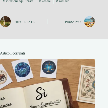
#
soluzioni equilibrate
#
venere
#
zodiaco
PRECEDENTE
PROSSIMO
Articoli correlati