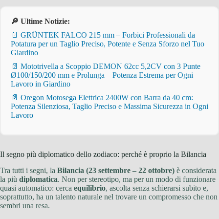
🔎 Ultime Notizie:
📄 GRÜNTEK FALCO 215 mm – Forbici Professionali da
Potatura per un Taglio Preciso, Potente e Senza Sforzo nel Tuo
Giardino
📄 Mototrivella a Scoppio DEMON 62cc 5,2CV con 3 Punte
Ø100/150/200 mm e Prolunga – Potenza Estrema per Ogni
Lavoro in Giardino
📄 Oregon Motosega Elettrica 2400W con Barra da 40 cm:
Potenza Silenziosa, Taglio Preciso e Massima Sicurezza in Ogni
Lavoro
Il segno più diplomatico dello zodiaco: perché è proprio la Bilancia
Tra tutti i segni, la
Bilancia (23 settembre – 22 ottobre)
è considerata
la più
diplomatica
. Non per stereotipo, ma per un modo di funzionare
quasi automatico: cerca
equilibrio
, ascolta senza schierarsi subito e,
soprattutto, ha un talento naturale nel trovare un compromesso che non
sembri una resa.